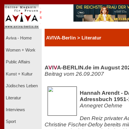
.
P
R
.
AVIVA-Berlin > Literatur
Aviva - Home
Women + Work
Public Affairs
A
V
I
V
A-BERLIN.de im August 20
Beitrag vom 26.09.2007
Kunst + Kultur
Jüdisches Leben
Hannah Arendt - D
Literatur
Adressbuch 1951-
Annegret Oehme
Interviews
Den Reiz privater A
Sport
Christine Fischer-Defoy bereits m