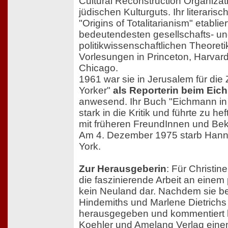
Cultural Reconstruction Organizat
jüdischen Kulturguts. Ihr literari
"Origins of Totalitarianism" etablier
bedeutendesten gesellschafts- u
politikwissenschaftlichen Theoretik
Vorlesungen in Princeton, Harvar
Chicago.
1961 war sie in Jerusalem für die 
Yorker"
als Reporterin beim Ei
anwesend. Ihr Buch "Eichmann in 
stark in die Kritik und führte zu hef
mit früheren FreundInnen und Be
Am 4. Dezember 1975 starb Hann
York.
Zur Herausgeberin
: Für Christin
die faszinierende Arbeit an einem
kein Neuland dar. Nachdem sie be
Hindemiths und Marlene Dietrich
herausgegeben und kommentiert ha
Koehler und Amelang Verlag einen