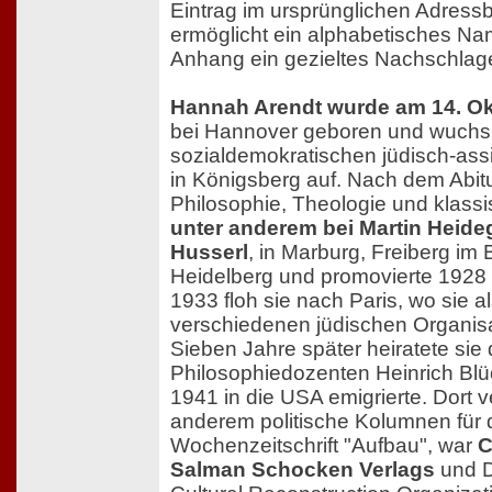
Eintrag im ursprünglichen Adress
ermöglicht ein alphabetisches Na
Anhang ein gezieltes Nachschlag
Hannah Arendt wurde am 14. Ok
bei Hannover geboren und wuchs
sozialdemokratischen jüdisch-assi
in Königsberg auf. Nach dem Abitur
Philosophie, Theologie und klassi
unter anderem bei Martin Heid
Husserl
, in Marburg, Freiberg im
Heidelberg und promovierte 1928 
1933 floh sie nach Paris, wo sie al
verschiedenen jüdischen Organisa
Sieben Jahre später heiratete sie
Philosophiedozenten Heinrich Blü
1941 in die USA emigrierte. Dort v
anderem politische Kolumnen für 
Wochenzeitschrift "Aufbau", war
C
Salman Schocken Verlags
und D