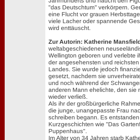
Jahrhunderts und haucht den Figu
"das Deutschtum" verkörpern. Gen
eine Flucht vor grauen Herbsttage
viele Lacher oder spannende Gesc
wird enttäuscht.
Zur Autorin: Katherine Mansfiel
weltabgeschiedenen neuseeländi
Wellington geboren und verlebte ih
der angesehensten und reichsten
Landes. Sie wurde jedoch finanzi
gesetzt, nachdem sie unverheira
und noch während der Schwanger
anderen Mann ehelichte, den sie
wieder verließ.
Als ihr der großbürgerliche Rahm
die junge, unangepasste Frau na
schreiben begann. Es entstanden
Kurzgeschichten wie "Das Gartenf
Puppenhaus".
Im Alter von 34 Jahren starb Kath