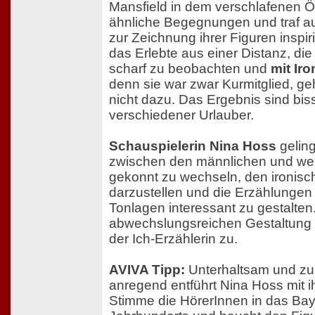
Mansfield in dem verschlafenen Ö
ähnliche Begegnungen und traf auf
zur Zeichnung ihrer Figuren inspiri
das Erlebte aus einer Distanz, die 
scharf zu beobachten und
mit Iro
denn sie war zwar Kurmitglied, g
nicht dazu. Das Ergebnis sind biss
verschiedener Urlauber.
Schauspielerin Nina Hoss
geling
zwischen den männlichen und wei
gekonnt zu wechseln, den ironisc
darzustellen und die Erzählungen d
Tonlagen interessant zu gestalten.
abwechslungsreichen Gestaltung 
der Ich-Erzählerin zu.
AVIVA Tipp:
Unterhaltsam und z
anregend entführt Nina Hoss mit
Stimme die HörerInnen in das Bay