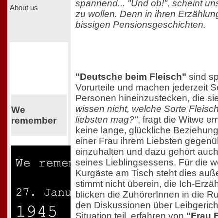
spannend... "Und ob!", scheint uns
About us
zu wollen. Denn in ihren Erzählung
bissigen Pensionsgeschichten.
"Deutsche beim Fleisch"
sind sp
Vorurteile und machen jederzeit 
Personen hineinzustecken, die s
wissen nicht, welche Sorte Fleis
We
liebsten mag?"
, fragt die Witwe e
remember
keine lange, glückliche Beziehung
einer Frau ihrem Liebsten gegenübe
einzuhalten und dazu gehört auch
seines Lieblingsessens. Für die
Kurgäste am Tisch steht dies auße
stimmt nicht überein, die Ich-Erzäh
blicken die ZuhörerInnen in die
den Diskussionen über Leibgericht
Situation teil, erfahren von
"Frau 