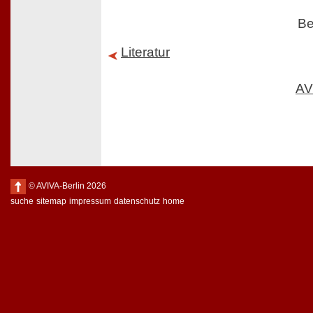
Be
Literatur
AV
© AVIVA-Berlin 2026
suche
sitemap
impressum
datenschutz
home