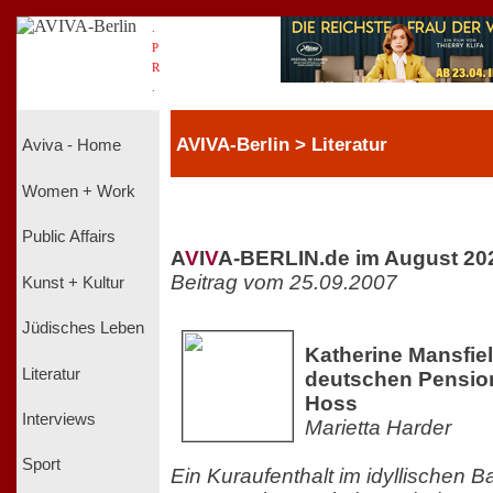
.
P
R
.
AVIVA-Berlin > Literatur
Aviva - Home
Women + Work
Public Affairs
A
V
I
V
A-BERLIN.de im August 20
Beitrag vom 25.09.2007
Kunst + Kultur
Jüdisches Leben
Katherine Mansfield
Literatur
deutschen Pension
Hoss
Interviews
Marietta Harder
Sport
Ein Kuraufenthalt im idyllischen B