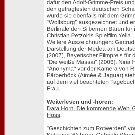
dafür den Adolf-Grimme-Preis und
den gefragtesten deutschen Scha
wurde sie ebenfalls mit dem Grimm
"Wolfsburg" ausgezeichnet und erh
Berlinale den Silbernen Bären für ih
Christian Petzolds Spielfilm
Yella
.
Weitere Auszeichnungen: Gertrud-
Darstellung der Medea am Deutsch
(2007), Bayerischer Filmpreis für d
"Die weiße Massai" (2006). Nina H
"Anonyma" vor der Kamera von R
Färberböck (Aimée & Jaguar) steh
auf dem viel beachteten Tagebuc
Frau.
Weiterlesen und -hören:
Dara Horn. Die kommende Welt. 
Hoss
.
"Geschichten zum Rotwerden" v
Keto von Waberer, Gabriele Woh