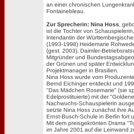
an einer chronischen Lungenkrank
Fontainebleau.
Zur Sprecherin: Nina Hoss
, gebo
ist die Tochter von Schauspieleri
Intendantin der Württembergisc
(1993-1998) Heidemarie Rohwede
(gest. 2003), Daimler-Betriebsrats
Mitgründer und Bundestagsabgeo
der Grünen und später Entwicklung
Projektmanager in Brasilien.
Nina Hoss wurde vom Produzente
Bernd Eichinger entdeckt und 1996
"Das Mädchen Rosemarie" (sie spi
Edelprostituierte) mit der "Golde
Nachwuchs-Schauspielerin ausge
setzte Nina Hoss zunächst ihre A
Ernst-Busch-Schule in Berlin fort 
Mit dem preisgekrönten Drama "To
im Jahre 2001 auf die Leinwand zu