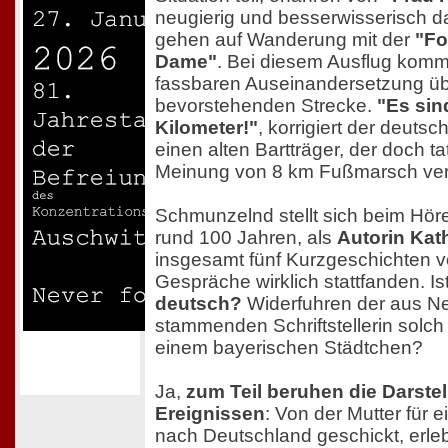
neugierig und besserwisserisch 
gehen auf Wanderung mit der
"Fo
Dame"
. Bei diesem Ausflug komm
fassbaren Auseinandersetzung üb
bevorstehenden Strecke.
"Es sin
Kilometer!"
, korrigiert der deut
einen alten Bartträger, der doch ta
Meinung von 8 km Fußmarsch vertr
Schmunzelnd stellt sich beim Höre
rund 100 Jahren, als
Autorin Kat
insgesamt fünf Kurzgeschichten ve
Gespräche wirklich stattfanden. I
deutsch?
Widerfuhren der aus N
stammenden Schriftstellerin solch 
einem bayerischen Städtchen?
Ja,
zum Teil beruhen die Darste
Ereignissen
: Von der Mutter für 
nach Deutschland geschickt, erle