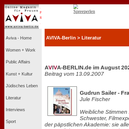
.
P
R
.
AVIVA-Berlin > Literatur
Aviva - Home
Women + Work
Public Affairs
A
V
I
V
A-BERLIN.de im August 20
Beitrag vom 13.09.2007
Kunst + Kultur
Jüdisches Leben
Gudrun Sailer - Fr
Literatur
Jule Fischer
Interviews
Weibliche Stimmen 
Schwester, Filmexpe
Sport
der päpstlichen Akademie: sie all