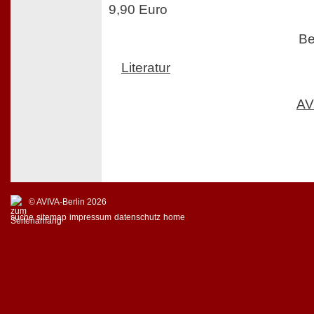
9,90 Euro
Be
Literatur
AV
© AVIVA-Berlin 2026
suche
sitemap
impressum
datenschutz
home