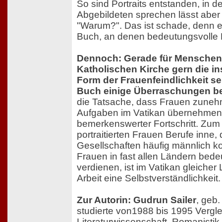
So sind Portraits entstanden, in d
Abgebildeten sprechen lässt aber 
"Warum?". Das ist schade, denn es
Buch, an denen bedeutungsvolle F
Dennoch: Gerade für Menschen, 
Katholischen Kirche gern die ins
Form der Frauenfeindlichkeit se
Buch einige Überraschungen ber
die Tatsache, dass Frauen zun
Aufgaben im Vatikan übernehmen,
bemerkenswerter Fortschritt. Zum
portraitierten Frauen Berufe inne, 
Gesellschaften häufig männlich ko
Frauen in fast allen Ländern bed
verdienen, ist im Vatikan gleicher 
Arbeit eine Selbstverständlichkeit.
Zur Autorin: Gudrun Sailer
, geb.
studierte von1988 bis 1995 Vergl
Literaturwissenschaft, Romanistik