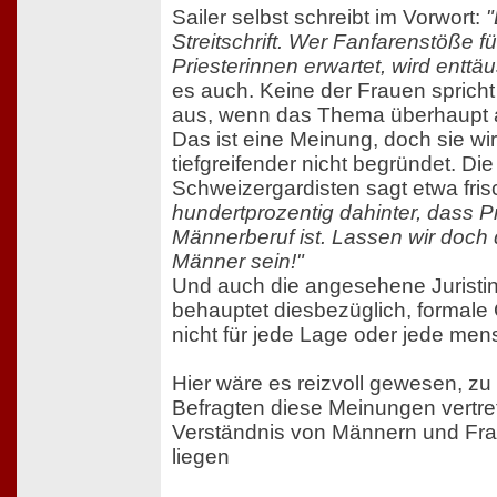
Sailer selbst schreibt im Vorwort:
"
Streitschrift. Wer Fanfarenstöße f
Priesterinnen erwartet, wird enttä
es auch. Keine der Frauen spricht
aus, wenn das Thema überhaupt a
Das ist eine Meinung, doch sie wi
tiefgreifender nicht begründet. Di
Schweizergardisten sagt etwa fris
hundertprozentig dahinter, dass Pr
Männerberuf ist. Lassen wir doch 
Männer sein!"
Und auch die angesehene Juristi
behauptet diesbezüglich, formale 
nicht für jede Lage oder jede mensc
Hier wäre es reizvoll gewesen, zu
Befragten diese Meinungen vertr
Verständnis von Männern und Fr
liegen