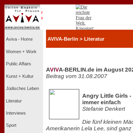
.
P
R
.
AVIVA-Berlin > Literatur
Aviva - Home
Women + Work
Public Affairs
A
V
I
V
A-BERLIN.de im August 20
Beitrag vom 31.08.2007
Kunst + Kultur
Jüdisches Leben
Angry Little Girls 
Literatur
immer einfach
Stefanie Denkert
Interviews
Die fünf kleinen Mä
Sport
Amerikanerin Lela Lee, sind ganz 