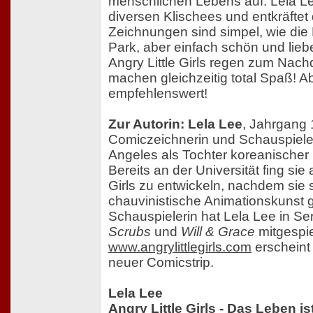
menschlichen Lebens auf. Lela Lee
diversen Klischees und entkräftet 
Zeichnungen sind simpel, wie die
Park, aber einfach schön und lieb
Angry Little Girls regen zum Nac
machen gleichzeitig total Spaß! A
empfehlenswert!
Zur Autorin: Lela Lee
, Jahrgang 
Comiczeichnerin und Schauspieler
Angeles als Tochter koreanischer
Bereits an der Universität fing sie 
Girls zu entwickeln, nachdem sie s
chauvinistische Animationskunst g
Schauspielerin hat Lela Lee in Se
Scrubs
und
Will & Grace
mitgespie
www.angrylittlegirls.com
erscheint
neuer Comicstrip.
Lela Lee
Angry Little Girls - Das Leben i