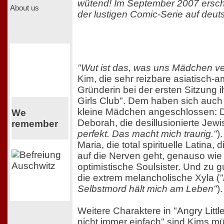
wütend! Im September 2007 ersch
About us
der lustigen Comic-Serie auf deut
"Wut ist das, was uns Mädchen ve
Kim, die sehr reizbare asiatisch-
Gründerin bei der ersten Sitzung ih
Girls Club". Dem haben sich auch 
kleine Mädchen angeschlossen: 
We
Deborah, die desillusionierte Jewi
remember
perfekt. Das macht mich traurig."
)
Maria, die total spirituelle Latina,
auf die Nerven geht, genauso wie
optimistische Soulsister. Und zu gu
die extrem melancholische Xyla (
Selbstmord hält mich am Leben"
).
Weitere Charaktere in "Angry Little
nicht immer einfach" sind Kims mü