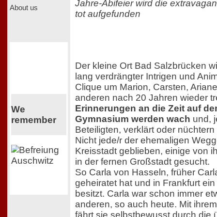
Jahre-Abifeier wird die extravaga
About us
tot aufgefunden
Der kleine Ort Bad Salzbrücken w
lang verdrängter Intrigen und Anim
Clique um Marion, Carsten, Ariane
anderen nach 20 Jahren wieder tr
Erinnerungen an die Zeit auf 
We
Gymnasium werden wach
und, j
remember
Beteiligten, verklärt oder nüchter
Nicht jede/r der ehemaligen Wegge
Kreisstadt geblieben, einige von 
in der fernen Großstadt gesucht.
So Carla von Hasseln, früher Carla
geheiratet hat und in Frankfurt ein
besitzt. Carla war schon immer et
anderen, so auch heute. Mit ihrem 
fährt sie selbstbewusst durch die