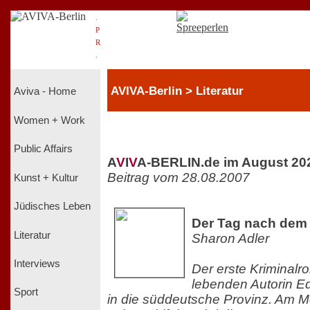
.
P
R
.
AVIVA-Berlin > Literatur
Aviva - Home
Women + Work
Public Affairs
A
V
I
V
A-BERLIN.de im August 20
Beitrag vom 28.08.2007
Kunst + Kultur
Jüdisches Leben
Der Tag nach dem 
Literatur
Sharon Adler
Interviews
Der erste Kriminalro
lebenden Autorin Ed
Sport
in die süddeutsche Provinz. Am M