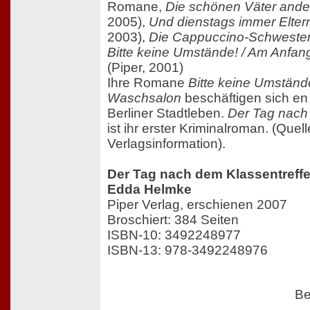
Romane,
Die schönen Väter ande
2005),
Und dienstags immer Elter
2003),
Die Cappuccino-Schweste
Bitte keine Umstände! / Am Anfan
(Piper, 2001)
Ihre Romane
Bitte keine Umständ
Waschsalon
beschäftigen sich en 
Berliner Stadtleben.
Der Tag nach
ist ihr erster Kriminalroman. (Quell
Verlagsinformation).
Der Tag nach dem Klassentreff
Edda Helmke
Piper Verlag, erschienen 2007
Broschiert: 384 Seiten
ISBN-10: 3492248977
ISBN-13: 978-3492248976
Be