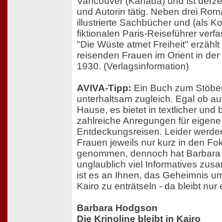
Vancouver (Kanada) und ist derzei
und Autorin tätig. Neben drei Ro
illustrierte Sachbücher und (als K
fiktionalen Paris-Reiseführer verf
"Die Wüste atmet Freiheit" erzäh
reisenden Frauen im Orient in der
1930. (Verlagsinformation)
AVIVA-Tipp:
Ein Buch zum Stöbern
unterhaltsam zugleich. Egal ob au
Hause, es bietet in textlicher und 
zahlreiche Anregungen für eigene
Entdeckungsreisen. Leider werden
Frauen jeweils nur kurz in den Fo
genommen, dennoch hat Barbar
unglaublich viel Informatives z
ist es an Ihnen, das Geheimnis um 
Kairo zu enträtseln - da bleibt nur
Barbara Hodgson
Die Krinoline bleibt in Kairo