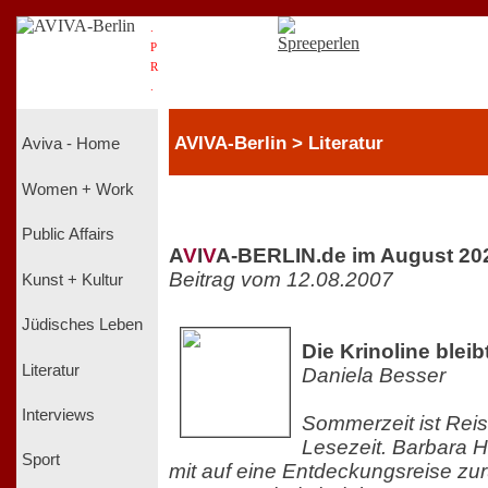
.
P
R
.
AVIVA-Berlin > Literatur
Aviva - Home
Women + Work
Public Affairs
A
V
I
V
A-BERLIN.de im August 20
Beitrag vom 12.08.2007
Kunst + Kultur
Jüdisches Leben
Die Krinoline bleib
Literatur
Daniela Besser
Interviews
Sommerzeit ist Reis
Lesezeit. Barbara 
Sport
mit auf eine Entdeckungsreise zur