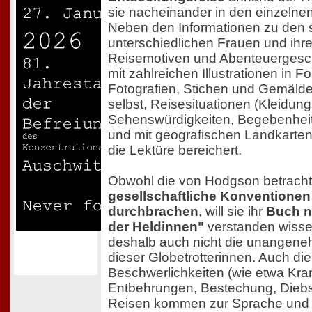
sie nacheinander in den einzelnen
Neben den Informationen zu den 
unterschiedlichen Frauen und ihre
Reisemotiven und Abenteuergesch
mit zahlreichen Illustrationen in F
Fotografien, Stichen und Gemäld
selbst, Reisesituationen (Kleidung
Sehenswürdigkeiten, Begebenheite
und mit geografischen Landkarten
die Lektüre bereichert.
Obwohl die von Hodgson betrach
gesellschaftliche Konventionen 
durchbrachen
, will sie ihr
Buch n
der Heldinnen"
verstanden wisse
deshalb auch nicht die unangene
dieser Globetrotterinnen. Auch di
Beschwerlichkeiten (wie etwa Kran
Entbehrungen, Bestechung, Diebs
Reisen kommen zur Sprache und v