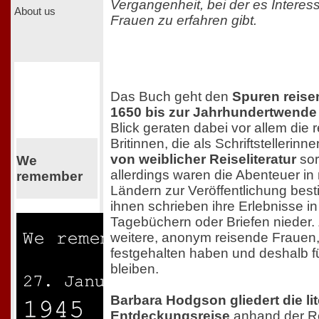
Vergangenheit, bei der es Interes
About us
Frauen zu erfahren gibt.
Das Buch geht den
Spuren reise
1650 bis zur Jahrhundertwende
Blick geraten dabei vor allem die r
Britinnen, die als Schriftstellerinne
von weiblicher Reiseliteratur
sor
We
allerdings waren die Abenteuer i
remember
Ländern zur Veröffentlichung best
ihnen schrieben ihre Erlebnisse in
Tagebüchern oder Briefen nieder.
weitere, anonym reisende Frauen, d
festgehalten haben und deshalb f
bleiben.
Barbara Hodgson gliedert die li
Entdeckungsreise
anhand der Re