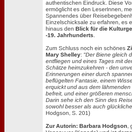
authentischen Eindruck. Diese V
ermöglicht es den LeserInnen, meh
Spannendes über Reisebegebenh
Einzelschicksale zu erfahren, es e
hinaus den
Blick für die Kulturg
-19. Jahrhunderts
.
Zum Schluss noch ein schönes
Z
Mary Shelley
:
"Der Biene gleich 
entfliegen und eines Tages mit de
Schätze heimzukehren - den unve
Erinnerungen einer durch spann
beflügelten Fantasie, einem Wiss
erquickt und aus dem lähmenden K
befreit, und einer größeren mensc
Darin sehe ich den Sinn des Reis
sowohl besser als auch glückliche
Hodgson, S. 201)
Zur Autorin: Barbara Hodgson
,