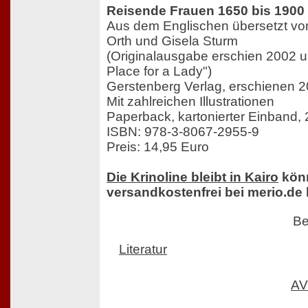
Reisende Frauen 1650 bis 1900
Aus dem Englischen übersetzt von
Orth und Gisela Sturm
(Originalausgabe erschien 2002 u
Place for a Lady")
Gerstenberg Verlag, erschienen 20
Mit zahlreichen Illustrationen
Paperback, kartonierter Einband, 
ISBN: 978-3-8067-2955-9
Preis: 14,95 Euro
Die Krinoline bleibt in Kairo
könn
versandkostenfrei bei merio.de 
Be
Literatur
AV