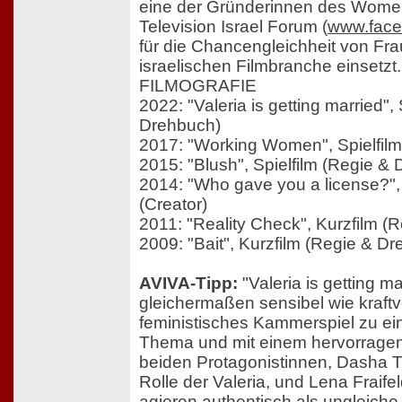
eine der Gründerinnen des Women
Television Israel Forum (
www.fac
für die Chancengleichheit von Fra
israelischen Filmbranche einsetzt.
FILMOGRAFIE
2022: "Valeria is getting married",
Drehbuch)
2017: "Working Women", Spielfil
2015: "Blush", Spielfilm (Regie &
2014: "Who gave you a license?",
(Creator)
2011: "Reality Check", Kurzfilm (
2009: "Bait", Kurzfilm (Regie & D
AVIVA-Tipp:
"Valeria is getting ma
gleichermaßen sensibel wie kraftv
feministisches Kammerspiel zu e
Thema und mit einem hervorragen
beiden Protagonistinnen, Dasha T
Rolle der Valeria, und Lena Fraifeld
agieren authentisch als ungleich