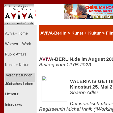
.
P
R
.
AVIVA-Berlin > Kunst + Kultur > Fil
Aviva - Home
Women + Work
Public Affairs
A
V
I
V
A-BERLIN.de im August 20
Beitrag vom 12.05.2023
Kunst + Kultur
Veranstaltungen
VALERIA IS GETT
Jüdisches Leben
Kinostart 25. Mai 
Sharon Adler
Literatur
Der israelisch-ukrai
Interviews
Regisseurin Michal Vinik ("Worki