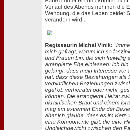
Badezimmer ein und kommt nicht 
Verlauf des Abends nehmen die E
Wendung, die das Leben beider S
verändern wird...
Regisseurin Michal Vinik:
"Imme
mich gefragt, warum ich so faszin
und Frauen bin, die sich freiwillig 
arrangierte Ehe einlassen. Ich bin
gelangt, dass mein Interesse vor 
hat, dass diese Beziehungen als Sp
verbindlichen Beziehungen zwis
egal ob verheiratet oder nicht, g
können. Die arrangierte Heirat zw
ukrainischen Braut und einem isr
mag am extremen Ende der Bezie
aber ich glaube, dass es im Kern
eine Komponente gibt, die eine Hi
Ungleichgewicht zwischen den Par