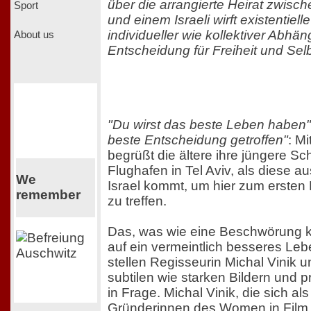
über die arrangierte Heirat zwisch
Sport
und einem Israeli wirft existentiel
individueller wie kollektiver Abhän
About us
Entscheidung für Freiheit und Se
"Du wirst das beste Leben haben"
beste Entscheidung getroffen"
: M
begrüßt die ältere ihre jüngere S
Flughafen in Tel Aviv, als diese a
We
Israel kommt, um hier zum ersten
remember
zu treffen.
Das, was wie eine Beschwörung kl
auf ein vermeintlich besseres Le
stellen Regisseurin Michal Vinik u
subtilen wie starken Bildern und 
in Frage. Michal Vinik, die sich als
Gründerinnen des Women in Film a