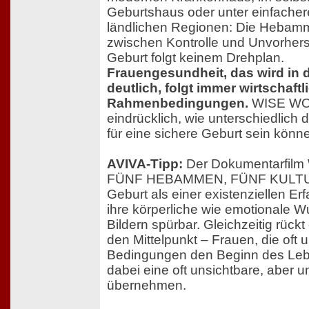
Geburtshaus oder unter einfache
ländlichen Regionen: Die Hebam
zwischen Kontrolle und Unvorhers
Geburt folgt keinem Drehplan.
Frauengesundheit, das wird in 
deutlich, folgt immer wirtschaft
Rahmenbedingungen.
WISE WO
eindrücklich, wie unterschiedlich
für eine sichere Geburt sein könn
AVIVA-Tipp:
Der Dokumentarfil
FÜNF HEBAMMEN, FÜNF KULTURE
Geburt als einer existenziellen E
ihre körperliche wie emotionale Wu
Bildern spürbar. Gleichzeitig rüc
den Mittelpunkt – Frauen, die oft 
Bedingungen den Beginn des Leb
dabei eine oft unsichtbare, aber u
übernehmen.