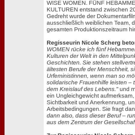
WISE WOMEN. FÜNF HEBAMME
KULTUREN entstand zwischen 20
Gedreht wurde der Dokumentarfil
ausschließlich weiblichen Team, 
gesamten Produktionszeitraum hin
Regisseurin Nicole Scherg beto
WOMEN rücke ich fünf Hebammen
Kulturen der Welt in den Mittelpun
Geschichten. Sie stehen stellvertr
ältesten Berufe der Menschheit, si
Urfeministinnen, wenn man so möch
solidarische Frauenhilfe leisten – 
dem Kreislauf des Lebens."
und ma
ein Ungleichgewicht aufmerksam,
Sichtbarkeit und Anerkennung, un
Arbeitsbedingungen. Sie fragt da
dann also, dass dieser Beruf – r
aus dem Zentrum der Gesellschaft