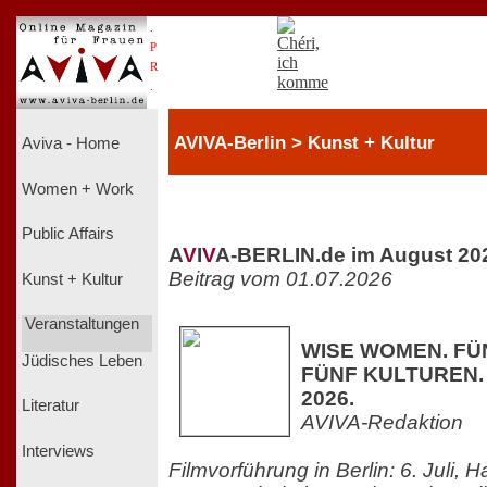
.
P
R
.
AVIVA-Berlin > Kunst + Kultur
Aviva - Home
Women + Work
Public Affairs
A
V
I
V
A-BERLIN.de im August 20
Beitrag vom 01.07.2026
Kunst + Kultur
Veranstaltungen
WISE WOMEN. FÜ
Jüdisches Leben
FÜNF KULTUREN. Ki
2026.
Literatur
AVIVA-Redaktion
Interviews
Filmvorführung in Berlin: 6. Juli,