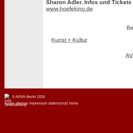
Sharon Adler. Infos und Tickets 
www.hoefekino.de
Be
Kunst + Kultur
AV
© AVIVA-Berlin 2026
suche
sitemap
impressum
datenschutz
home