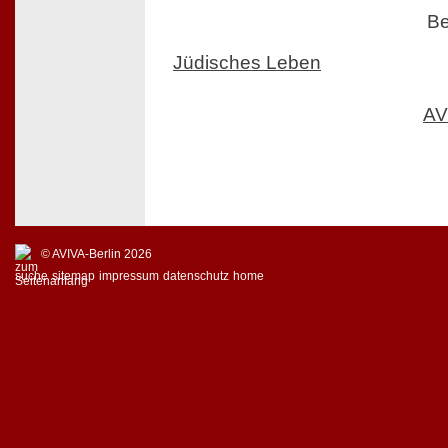
Be
Jüdisches Leben
AV
© AVIVA-Berlin 2026
suche
sitemap
impressum
datenschutz
home