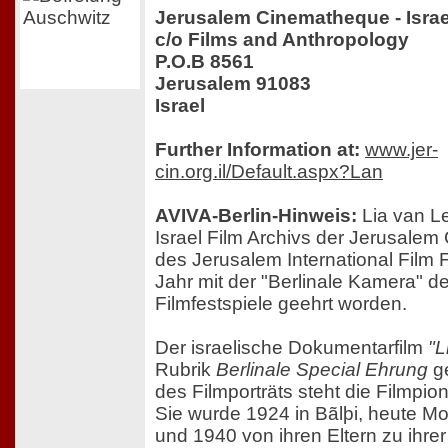
Jerusalem Cinematheque - Israe
c/o Films and Anthropology
P.O.B 8561
Jerusalem 91083
Israel
Further Information at:
www.jer-
cin.org.il/Default.aspx?Lan
AVIVA-Berlin-Hinweis:
Lia van Le
Israel Film Archivs der Jerusale
des Jerusalem International Film F
Jahr mit der "Berlinale Kamera" de
Filmfestspiele geehrt worden.
Der israelische Dokumentarfilm
"L
Rubrik
Berlinale Special Ehrung
ge
des Filmporträts steht die Filmpion
Sie wurde 1924 in Bãlþi, heute M
und 1940 von ihren Eltern zu ihre