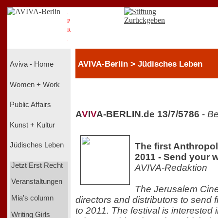
.
P
R
.
AVIVA-Berlin > Jüdisches Leben
Aviva - Home
Women + Work
Public Affairs
A
V
I
V
A-BERLIN.de 13/7/5786
-
Be
Kunst + Kultur
The first Anthropol
Jüdisches Leben
2011 - Send your 
Jetzt Erst Recht
AVIVA-Redaktion
Veranstaltungen
The Jerusalem Cine
Mia's column
directors and distributors to send
to 2011. The festival is interested i
Writing Girls