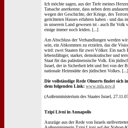
Ich möchte sagen, aus der Tiefe meines Herzen
Tatsache anerkenne, dass neben dem andauernde
wegen der Geschichte, der Kriege, des Terror
gerichteten Hasses erfahren haben - und das i
in unserem Land gewesen ist - auch Ihr Volk vi
einige immer noch leiden. [...]
Am Abschluss der Verhandlungen werden wir -
sein, ein Abkommen zu erzielen, das die Visio
wird: zwei Staaten für zwei Völker. Ein nach 
lebensfähiger, starker, demokratischer und terro
Staat für das palästinensische Volk. Ein jüdisc
Israel, der in Sicherheit lebt und frei von der
nationale Heimstätte des jüdischen Volkes. [...
Die vollständige Rede Olmerts findet sich i
dem folgenden Link:
www.mfa.gov.il
(Außenministerium des Staates Israel, 27.11.0
Tzipi Livni in Annapolis
Auszüge aus der Rede von Israels stellvertrete
Außenministerin Tzipi Livni auf der Nahost-K