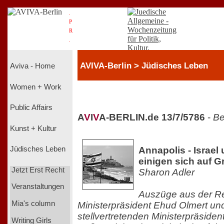
.
P
R
.
AVIVA-Berlin > Jüdisches Leben
Aviva - Home
Women + Work
Public Affairs
A
V
I
V
A-BERLIN.de 13/7/5786
-
Be
Kunst + Kultur
Annapolis - Israel
Jüdisches Leben
einigen sich auf 
Jetzt Erst Recht
Sharon Adler
Veranstaltungen
Auszüge aus der Re
Mia's column
Ministerpräsident Ehud Olmert un
stellvertretenden Ministerpräsiden
Writing Girls