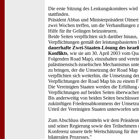
Die erste Sitzung des Lenkungskomitees wir
stattfinden.
Präsident Abbas und Ministerpräsident Olmert 
zwei Wochen treffen, um die Verhandlungen zu
Hilfe für ihr Gelingen beizusteuern.
Beide Seiten verpflichten sich darüber hinaus, 
Verpflichtungen gemäß der leistungsbasierte
dauerhafte Zwei-Staaten-Lösung des israel
Konflikts
, wie sie am 30. April 2003 vom Quar
Folgenden Road Map), einzuhalten und verein
palästinensisch-israelischen Mechanismus un
zu bringen, der die Umsetzung der Road Map 
verpflichten sich weiterhin, die Umsetzung d
Verpflichtungen der Road Map bis zu einem Fr
Die Vereinigten Staaten werden die Erfüllun
Verpflichtungen auf beiden Seiten überwachen
Bis anderweitig von beiden Seiten beschlosse
zukünftigen Friedensabkommens der Umsetz
Urteil der Vereinigten Staaten unterworfen sei
Zum Abschluss übermitteln wir dem Präsidente
und seiner Regierung sowie den Teilnehmern d
Konferenz unsere tiefe Wertschätzung für ihre
bilateralen Prozesses."