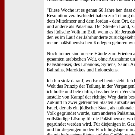
"Diese Woche ist es genau 60 Jahre her, dass 
Resolution verabschiedet haben zur Teilung d
dem Mittelmeer und dem Jordan - dem Ort, den
und andere als Palästina. Der Streifen Land, 
das jüdische Volk im Exil, wenn es für Jerusal
den es im Lauf der Jahrhunderte zurückgekehrt
meine palästinensischen Kollegen geboren wurd
Noch immer sind unsere Hände zum Frieden au
gesamten arabischen Welt, ohne Ausnahme und
Palästinenser, des Libanons, Syriens, Saudi-A
Bahrains, Marokkos und Indonesiens.
Ich bin stolz darauf, wo Israel heute steht. Ich
Welt das Prinzip der Teilung in der Vergangen
ich hoffe und bete dafür, dass heute ein Verstän
anstelle von Kampf der richtige Weg darin be
Zukunft in zwei getrennten Staaten aufzubau
Israel, der als ein jüdischer Staat, als national
Volk gegründet wurde, zum anderen Palästina, 
vollständige Lösung für die Palästinenser, wo
gegründet werden wird. Für diejenigen in Ga
und für diejenigen in den Flüchtlingslagern i
die mit befristetem Status auf das Gefühl wart