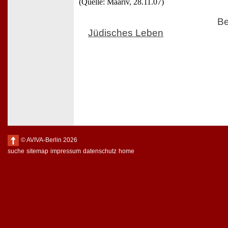
(Quelle: Maariv, 28.11.07)
Be
Jüdisches Leben
© AVIVA-Berlin 2026
suche
sitemap
impressum
datenschutz
home