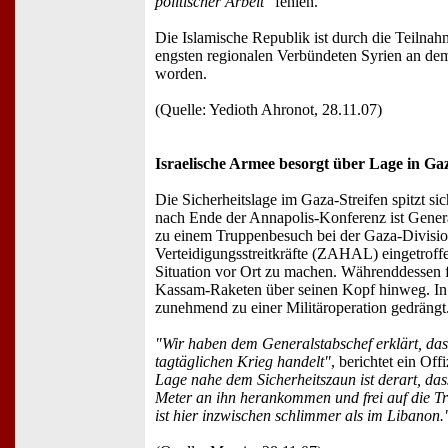
politischer Arbeit"
fehlen.
Die Islamische Republik ist durch die Teilna
engsten regionalen Verbündeten Syrien an dem 
worden.
(Quelle: Yedioth Ahronot, 28.11.07)
Israelische Armee besorgt über Lage in Ga
Die Sicherheitslage im Gaza-Streifen spitzt s
nach Ende der Annapolis-Konferenz ist Gener
zu einem Truppenbesuch bei der Gaza-Division
Verteidigungsstreitkräfte (ZAHAL) eingetroffe
Situation vor Ort zu machen. Währenddessen 
Kassam-Raketen über seinen Kopf hinweg. In
zunehmend zu einer Militäroperation gedrängt
"Wir haben dem Generalstabschef erklärt, das
tagtäglichen Krieg handelt"
, berichtet ein Of
Lage nahe dem Sicherheitszaun ist derart, dass
Meter an ihn herankommen und frei auf die T
ist hier inzwischen schlimmer als im Libanon.