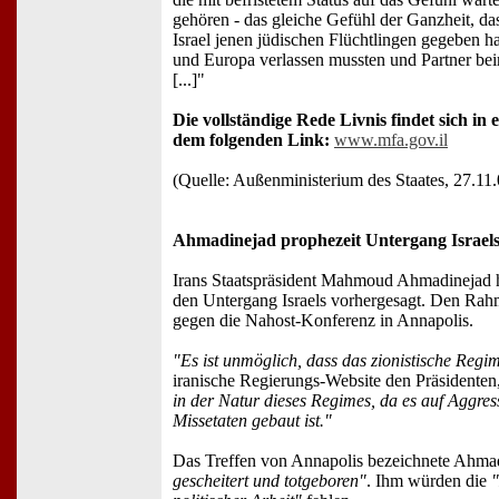
gehören - das gleiche Gefühl der Ganzheit, da
Israel jenen jüdischen Flüchtlingen gegeben ha
und Europa verlassen mussten und Partner be
[...]"
Die vollständige Rede Livnis findet sich in
dem folgenden Link:
www.mfa.gov.il
(Quelle: Außenministerium des Staates, 27.11.
Ahmadinejad prophezeit Untergang Israel
Irans Staatspräsident Mahmoud Ahmadinejad
den Untergang Israels vorhergesagt. Den Rah
gegen die Nahost-Konferenz in Annapolis.
"Es ist unmöglich, dass das zionistische Regi
iranische Regierungs-Website den Präsidenten
in der Natur dieses Regimes, da es auf Aggre
Missetaten gebaut ist."
Das Treffen von Annapolis bezeichnete Ahma
gescheitert und totgeboren"
. Ihm würden die
"