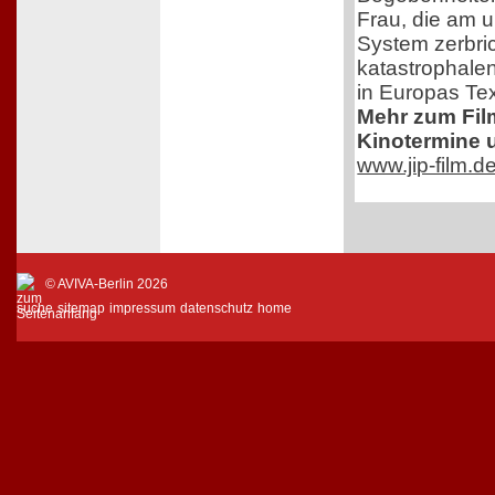
Frau, die am 
System zerbric
katastrophale
in Europas Text
Mehr zum Film,
Kinotermine u
www.jip-film.d
© AVIVA-Berlin 2026
suche
sitemap
impressum
datenschutz
home