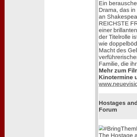
Ein berausch
Drama, das in
an Shakespear
REICHSTE FR
einer brillante
der Titelrolle 
wie doppelbödi
Macht des Ge
verführerisch
Familie, die i
Mehr zum Film,
Kinotermine u
www.neuevisi
Hostages and
Forum
The Hostage a