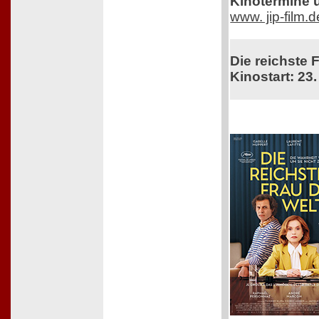
Kinotermine u
www. jip-film.
Die reichste 
Kinostart: 23.