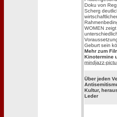
Doku von Regi
Scherg deutlic
wirtschaftlich
Rahmenbedin
WOMEN zeigt e
unterschiedlic
Voraussetzung
Geburt sein k
Mehr zum Film,
Kinotermine u
mindjazz-pict
Über jeden V
Antisemitism
Kultur, herau
Leder