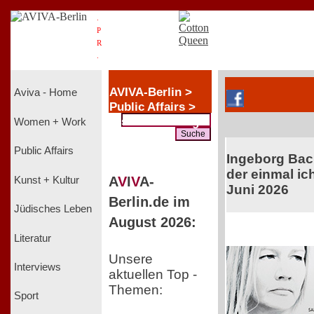
.
P
R
.
AVIVA-Berlin >
Aviva - Home
Public Affairs >
Diskriminierung
Women + Work
Public Affairs
Ingeborg Ba
der einmal ich
A
V
I
V
A-
Kunst + Kultur
Juni 2026
Berlin.de im
Jüdisches Leben
August 2026:
Literatur
Unsere
Interviews
aktuellen Top -
Themen:
Sport