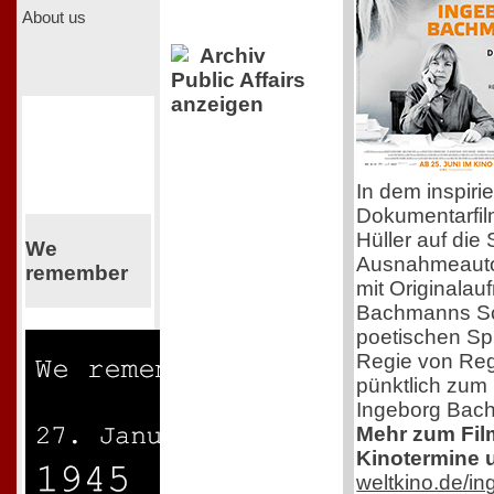
About us
Archiv
Public Affairs
anzeigen
In dem inspiri
Dokumentarfil
Hüller auf die
We
Ausnahmeauto
remember
mit Originala
Bachmanns Sch
poetischen Sp
Regie von Regi
pünktlich zum
Ingeborg Bac
Mehr zum Film,
Kinotermine u
weltkino.de/i