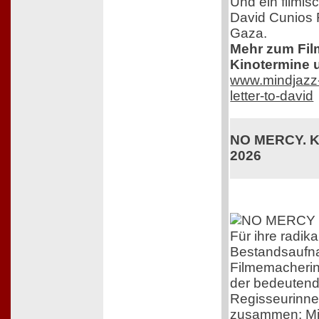
Und ein filmis
David Cunios 
Gaza.
Mehr zum Film,
Kinotermine u
www.mindjazz-p
letter-to-david
NO MERCY. Ki
2026
Für ihre radika
Bestandsaufna
Filmemacherin 
der bedeutend
Regisseurinne
zusammen: Mi