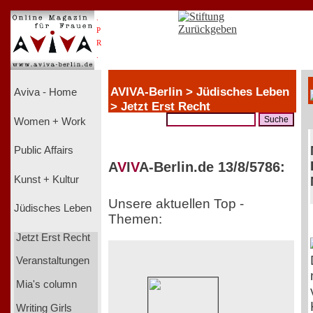
.
P
R
.
AVIVA-Berlin > Jüdisches Leben
Aviva - Home
> Jetzt Erst Recht
Women + Work
Public Affairs
A
V
I
V
A-Berlin.de 13/8/5786:
Kunst + Kultur
Unsere aktuellen Top -
Jüdisches Leben
Themen:
Jetzt Erst Recht
Veranstaltungen
Mia's column
Writing Girls